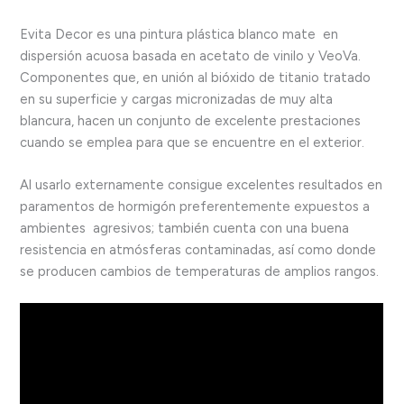
Evita Decor es una pintura plástica blanco mate en
dispersión acuosa basada en acetato de vinilo y VeoVa.
Componentes que, en unión al bióxido de titanio tratado
en su superficie y cargas micronizadas de muy alta
blancura, hacen un conjunto de excelente prestaciones
cuando se emplea para que se encuentre en el exterior.
Al usarlo externamente consigue excelentes resultados en
paramentos de hormigón preferentemente expuestos a
ambientes agresivos; también cuenta con una buena
resistencia en atmósferas contaminadas, así como donde
se producen cambios de temperaturas de amplios rangos.