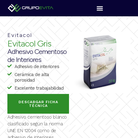
Ir
al
contenido
Evitacol
Evitacol Gris
Adhesivo Cementoso
de Interiores
Adhesivo de interiores
Cerámica de alta
porosidad
Excelente trabajabilidad
DESCARGAR FICHA
TÉCNICA
Adhesivo cementoso blanco
clasificado según la norma
UNE EN 12004 como de
adhesivo de interiores.